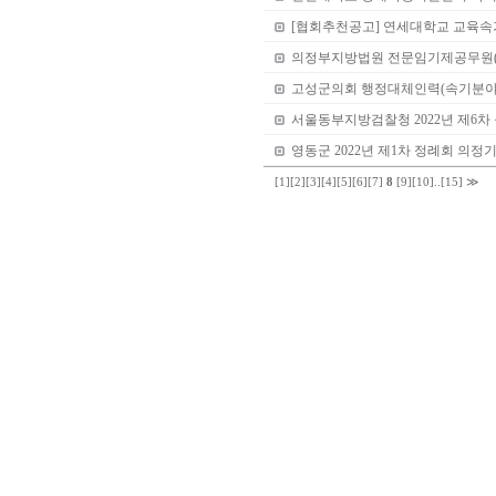
[협회추천공고] 연세대학교 교육속
의정부지방법원 전문임기제공무원(
고성군의회 행정대체인력(속기분야
서울동부지방검찰청 2022년 제6차
영동군 2022년 제1차 정례회 의
[1]
[2]
[3]
[4]
[5]
[6]
[7]
8
[9]
[10]
..
[15]
≫