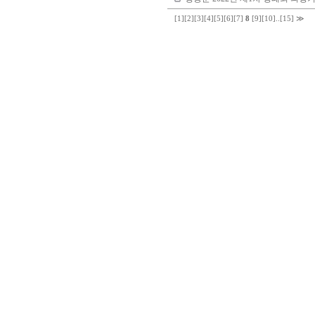
[1]
[2]
[3]
[4]
[5]
[6]
[7]
8
[9]
[10]
..
[15]
≫