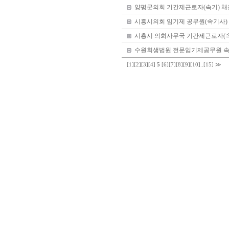
양평군의회 기간제근로자(속기) 
시흥시의회 임기제 공무원(속기사)
시흥시 의회사무국 기간제근로자(속
수원회생법원 전문임기제공무원 
[1]
[2]
[3]
[4]
5
[6]
[7]
[8]
[9]
[10]
..
[15]
≫