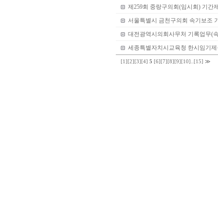
제259회 중랑구의회(임시회) 기간
서울특별시 금천구의회 속기보조 
대전광역시의회사무처 기록업무(속
세종특별자치시교육청 한시임기제공
[1]
[2]
[3]
[4]
5
[6]
[7]
[8]
[9]
[10]
..
[15]
≫