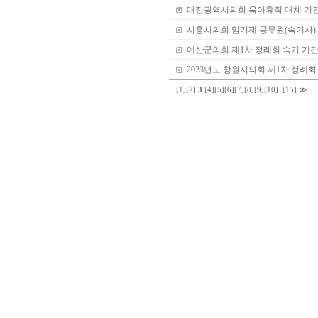
대전광역시의회 육아휴직 대체 기간
시흥시의회 임기제 공무원(속기사)
예산군의회 제1차 정례회 속기 기
2023년도 창원시의회 제1차 정례
[1]
[2]
3
[4]
[5]
[6]
[7]
[8]
[9]
[10]
..
[15]
≫