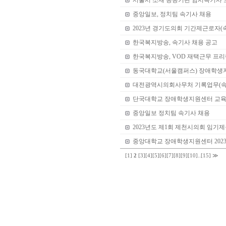
서울시 소재 공공기관 임시속기사 
중앙일보, 정치팀 속기사 채용
2023년 경기도의회 기간제근로자(
한국복지방송, 속기사 채용 공고
한국복지방송, VOD 재택근무 프리
동국대학교(서울캠퍼스) 장애학생
대전광역시의회사무처 기록업무(속
단국대학교 장애학생지원센터 교육
중앙일보 정치팀 속기사 채용
2023년도 제1회 제천시의회 임기
중앙대학교 장애학생지원센터 202
[1]
2
[3]
[4]
[5]
[6]
[7]
[8]
[9]
[10]
..
[15]
≫