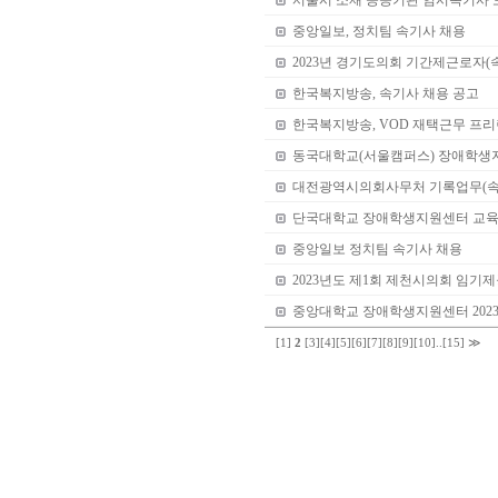
서울시 소재 공공기관 임시속기사 
중앙일보, 정치팀 속기사 채용
2023년 경기도의회 기간제근로자(
한국복지방송, 속기사 채용 공고
한국복지방송, VOD 재택근무 프리
동국대학교(서울캠퍼스) 장애학생
대전광역시의회사무처 기록업무(속
단국대학교 장애학생지원센터 교육
중앙일보 정치팀 속기사 채용
2023년도 제1회 제천시의회 임기
중앙대학교 장애학생지원센터 202
[1]
2
[3]
[4]
[5]
[6]
[7]
[8]
[9]
[10]
..
[15]
≫