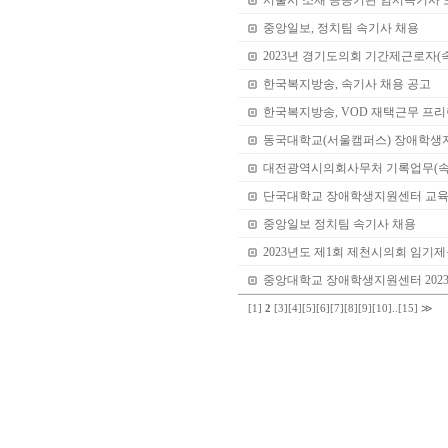
서울시 소재 공공기관 임시속기사 
중앙일보, 정치팀 속기사 채용
2023년 경기도의회 기간제근로자(
한국복지방송, 속기사 채용 공고
한국복지방송, VOD 재택근무 프리
동국대학교(서울캠퍼스) 장애학생
대전광역시의회사무처 기록업무(속
단국대학교 장애학생지원센터 교육
중앙일보 정치팀 속기사 채용
2023년도 제1회 제천시의회 임기
중앙대학교 장애학생지원센터 202
[1]
2
[3]
[4]
[5]
[6]
[7]
[8]
[9]
[10]
..
[15]
≫