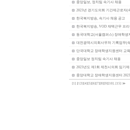
중앙일보, 정치팀 속기사 채용
2023년 경기도의회 기간제근로자(
한국복지방송, 속기사 채용 공고
한국복지방송, VOD 재택근무 프리
동국대학교(서울캠퍼스) 장애학생
대전광역시의회사무처 기록업무(속
단국대학교 장애학생지원센터 교육
중앙일보 정치팀 속기사 채용
2023년도 제1회 제천시의회 임기
중앙대학교 장애학생지원센터 202
[1]
2
[3]
[4]
[5]
[6]
[7]
[8]
[9]
[10]
..
[15]
≫