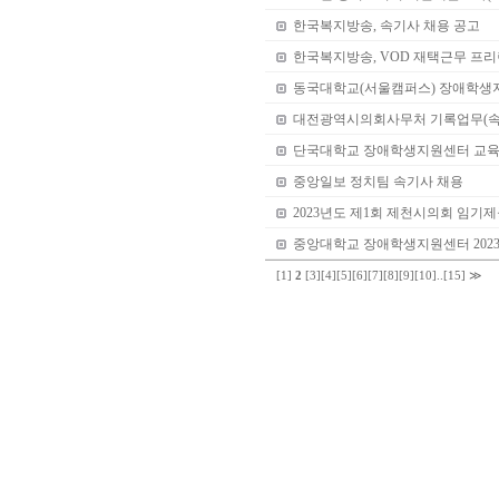
한국복지방송, 속기사 채용 공고
한국복지방송, VOD 재택근무 프리
동국대학교(서울캠퍼스) 장애학생
대전광역시의회사무처 기록업무(속
단국대학교 장애학생지원센터 교육
중앙일보 정치팀 속기사 채용
2023년도 제1회 제천시의회 임기
중앙대학교 장애학생지원센터 202
[1]
2
[3]
[4]
[5]
[6]
[7]
[8]
[9]
[10]
..
[15]
≫