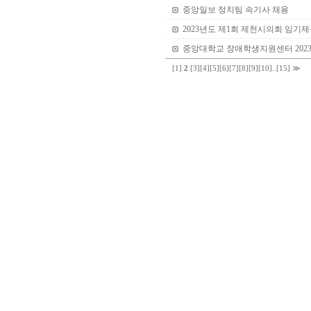
중앙일보 정치팀 속기사 채용
2023년도 제1회 제천시의회 임기
중앙대학교 장애학생지원센터 202
[1]
2
[3]
[4]
[5]
[6]
[7]
[8]
[9]
[10]
..
[15]
≫