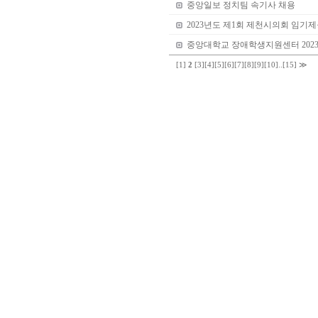
중앙일보 정치팀 속기사 채용
2023년도 제1회 제천시의회 임기
중앙대학교 장애학생지원센터 202
[1]
2
[3]
[4]
[5]
[6]
[7]
[8]
[9]
[10]
..
[15]
≫