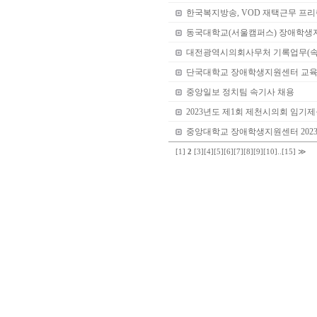
한국복지방송, VOD 재택근무 프리
동국대학교(서울캠퍼스) 장애학생
대전광역시의회사무처 기록업무(속
단국대학교 장애학생지원센터 교육
중앙일보 정치팀 속기사 채용
2023년도 제1회 제천시의회 임기
중앙대학교 장애학생지원센터 202
[1]
2
[3]
[4]
[5]
[6]
[7]
[8]
[9]
[10]
..
[15]
≫