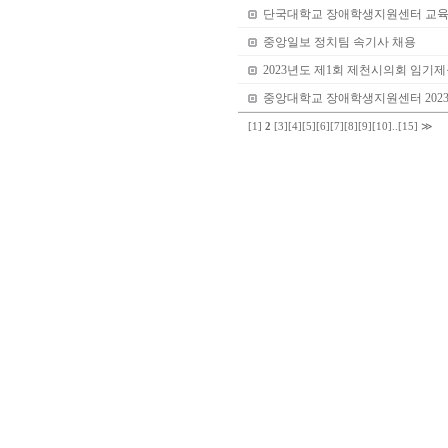
단국대학교 장애학생지원센터 교육
중앙일보 정치팀 속기사 채용
2023년도 제1회 제천시의회 임기
중앙대학교 장애학생지원센터 202
[1]
2
[3]
[4]
[5]
[6]
[7]
[8]
[9]
[10]
..
[15]
≫