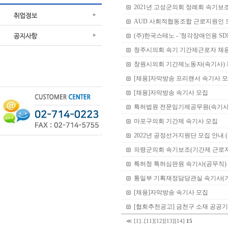
2021년 고성군의회 정례회 속기보
AUD 사회적협동조합 근로지원인 
(주)한국스테노 - '청각장애인용 SD
청주시의회 속기 기간제근로자 채
창원시의회 기간제노동자(속기사) 
[채용]자막방송 프리랜서 속기사 
[채용]자막방송 속기사 모집
특허법원 전문임기제공무원(속기사
마포구의회 기간제 속기사 모집
2022년 공정선거지원단 모집 안내 
의령군의회 속기보조(기간제 근로자
특허청 특허심판원 속기사(공무직)
통일부 기획재정담당관실 속기사(기
[채용]자막방송 속기사 모집
[협회추천공고] 금천구 소재 공공기
≪
[1]
..
[11]
[12]
[13]
[14]
15