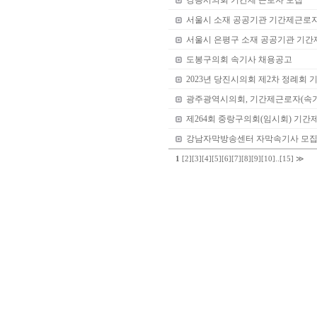
강릉시의회 기간제 근로자 모집
서울시 소재 공공기관 기간제근로자
서울시 은평구 소재 공공기관 기간
도봉구의회 속기사 채용공고
2023년 당진시의회 제2차 정례회 
광주광역시의회, 기간제근로자(속기
제264회 중랑구의회(임시회) 기간
강남자막방송센터 자막속기사 모
1
[2]
[3]
[4]
[5]
[6]
[7]
[8]
[9]
[10]
..
[15]
≫